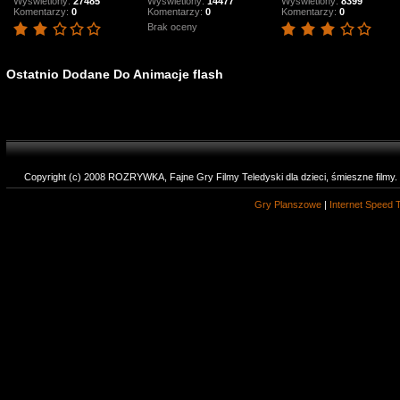
Wyświetlony:
27485
Wyświetlony:
14477
Wyświetlony:
8399
Komentarzy:
0
Komentarzy:
0
Komentarzy:
0
Brak oceny
Ostatnio Dodane Do Animacje flash
Copyright (c) 2008 ROZRYWKA, Fajne Gry Filmy Teledyski dla dzieci, śmieszne filmy
Gry Planszowe
|
Internet Speed 