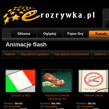
Główna
Oglądaj
Fajne Gry
Kanały
Animacje flash
Ostatnie
Najczęściej oglądane
Najczęściej komentowane
Ulubione
Europe vs Italy
Narodziny dziecka
Palenie zabija
symulacja 3d
Runtime:
0m:0s
Runtime:
0m:44s
Runtime:
0m:0s
Od:
rozrywka
Od:
rozrywka
Od:
rozrywka