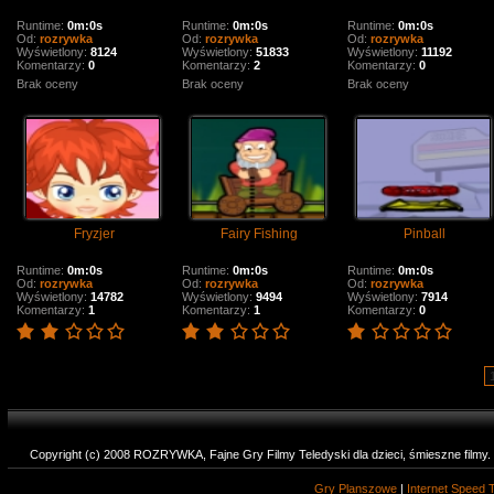
Runtime:
0m:0s
Runtime:
0m:0s
Runtime:
0m:0s
Od:
rozrywka
Od:
rozrywka
Od:
rozrywka
Wyświetlony:
8124
Wyświetlony:
51833
Wyświetlony:
11192
Komentarzy:
0
Komentarzy:
2
Komentarzy:
0
Brak oceny
Brak oceny
Brak oceny
Fryzjer
Fairy Fishing
Pinball
Runtime:
0m:0s
Runtime:
0m:0s
Runtime:
0m:0s
Od:
rozrywka
Od:
rozrywka
Od:
rozrywka
Wyświetlony:
14782
Wyświetlony:
9494
Wyświetlony:
7914
Komentarzy:
1
Komentarzy:
1
Komentarzy:
0
Copyright (c) 2008 ROZRYWKA, Fajne Gry Filmy Teledyski dla dzieci, śmieszne filmy
Gry Planszowe
|
Internet Speed 