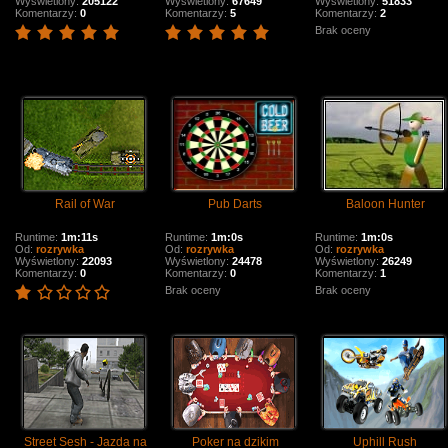
Wyświetlony:
205122
Wyświetlony:
67649
Wyświetlony:
51833
Komentarzy:
0
Komentarzy:
5
Komentarzy:
2
Brak oceny
Rail of War
Pub Darts
Baloon Hunter
Runtime:
1m:11s
Runtime:
1m:0s
Runtime:
1m:0s
Od:
rozrywka
Od:
rozrywka
Od:
rozrywka
Wyświetlony:
22093
Wyświetlony:
24478
Wyświetlony:
26249
Komentarzy:
0
Komentarzy:
0
Komentarzy:
1
Brak oceny
Brak oceny
Street Sesh - Jazda na
Poker na dzikim
Uphill Rush