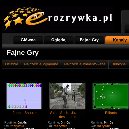
Główna
Oglądaj
Fajne Gry
Kanały
Fajne Gry
Ostatnie
Najczęściej oglądane
Najczęściej komentowane
Ulubione
Bubble Shooter
Street Sesh - Jazda na
Billards
deskorolce
Runtime:
0m:0s
Runtime:
0m:0s
Runtime:
0m:0s
Od:
rozrywka
Od:
rozrywka
Od:
rozrywka