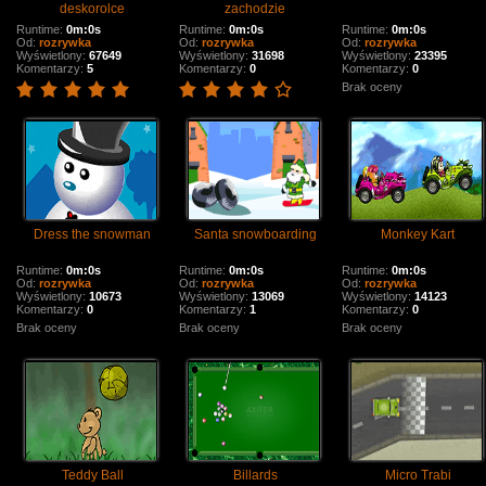
deskorolce
zachodzie
Runtime:
0m:0s
Runtime:
0m:0s
Runtime:
0m:0s
Od:
rozrywka
Od:
rozrywka
Od:
rozrywka
Wyświetlony:
67649
Wyświetlony:
31698
Wyświetlony:
23395
Komentarzy:
5
Komentarzy:
0
Komentarzy:
0
Brak oceny
Dress the snowman
Santa snowboarding
Monkey Kart
Runtime:
0m:0s
Runtime:
0m:0s
Runtime:
0m:0s
Od:
rozrywka
Od:
rozrywka
Od:
rozrywka
Wyświetlony:
10673
Wyświetlony:
13069
Wyświetlony:
14123
Komentarzy:
0
Komentarzy:
1
Komentarzy:
0
Brak oceny
Brak oceny
Brak oceny
Teddy Ball
Billards
Micro Trabi