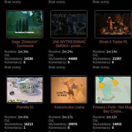
Brak oceny
Brak oceny
Brak oceny
Saga “Zmierzch”:
JAK WYTRESOWAĆ
Shrek 4 Trailer PL
Zaćmienie
SMOKA - polski...
Runtime:
1m:34s
Runtime:
2m:24s
Runtime:
1m:14s
Od:
Od:
Od:
Wyświetlony:
14180
Wyświetlony:
44888
Wyświetlony:
21087
Komentarzy:
0
Komentarzy:
0
Komentarzy:
0
Brak oceny
Brak oceny
Brak oceny
Planeta 51
Ksiezniczka i zaba
Fineasz i Ferb - Nie Mo
Bez Ciebie...
Runtime:
1m:43s
Runtime:
2m:17s
Runtime:
1m:12s
Od:
Od:
Od:
Wyświetlony:
16213
Wyświetlony:
20976
Wyświetlony:
14833
Komentarzy:
1
Komentarzy:
0
Komentarzy:
0