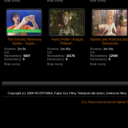
Brak oceny
Brak oceny
Brak oceny
The Eensey Weensey
Harry Potter i Książę
Barbie jako Ksiezniczka 
Spider - Super...
Półkrwi...
Zebraczka
Runtime:
2m:9s
Runtime:
1m:45s
Runtime:
3m:34s
Od:
Od:
Od:
Wyświetlony:
5607
Wyświetlony:
10176
Wyświetlony:
12590
Komentarzy:
0
Komentarzy:
0
Komentarzy:
0
Brak oceny
Brak oceny
Brak oceny
Copyright (c) 2008 ROZRYWKA, Fajne Gry Filmy Teledyski dla dzieci, śmieszne filmy
Gry Planszowe
|
Internet Speed 