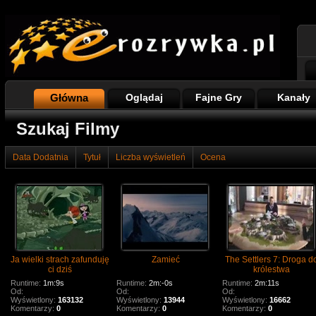
Główna
Oglądaj
Fajne Gry
Kanały
Szukaj Filmy
Data Dodatnia
Tytuł
Liczba wyświetleń
Ocena
Ja wielki strach zafunduję
Zamieć
The Settlers 7: Droga d
ci dziś
królestwa
Runtime:
1m:9s
Runtime:
2m:-0s
Runtime:
2m:11s
Od:
Od:
Od:
Wyświetlony:
163132
Wyświetlony:
13944
Wyświetlony:
16662
Komentarzy:
0
Komentarzy:
0
Komentarzy:
0