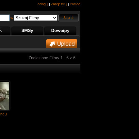
Zaloguj
|
Zarejestruj
|
Pomoc
w
k
SMSy
Dowcipy
Znalezione Filmy 1 - 6 z 6
ingu