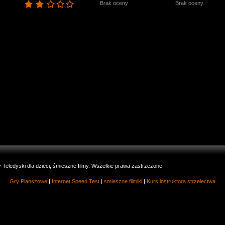
Brak oceny
Brak oceny
eledyski dla dzieci, śmieszne filmy. Wszelkie prawa zastrzeżone
Gry Planszowe
|
Internet Speed Test
|
smieszne filmiki
|
Kurs instruktora strzelectwa