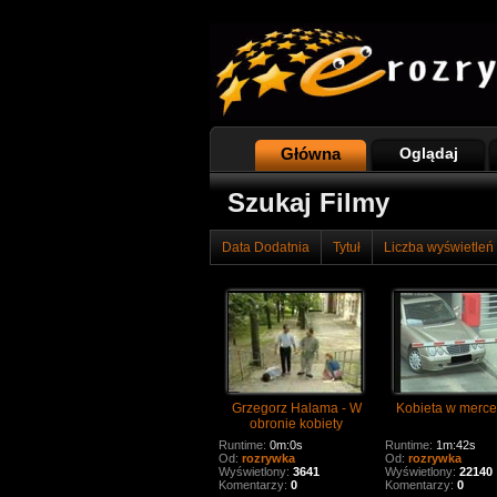
Główna
Oglądaj
Szukaj Filmy
Data Dodatnia
Tytuł
Liczba wyświetleń
Grzegorz Halama - W
Kobieta w merce
obronie kobiety
Runtime:
0m:0s
Runtime:
1m:42s
Od:
rozrywka
Od:
rozrywka
Wyświetlony:
3641
Wyświetlony:
22140
Komentarzy:
0
Komentarzy:
0