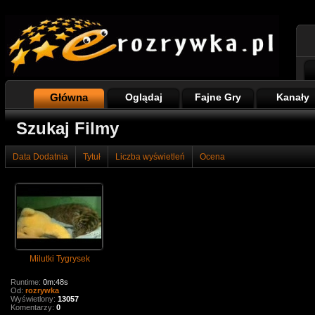
Główna
Oglądaj
Fajne Gry
Kanały
Szukaj Filmy
Data Dodatnia
Tytuł
Liczba wyświetleń
Ocena
Milutki Tygrysek
Runtime:
0m:48s
Od:
rozrywka
Wyświetlony:
13057
Komentarzy:
0