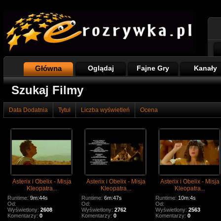
Główna
Oglądaj
Fajne Gry
Kanały
Szukaj Filmy
Data Dodatnia
Tytuł
Liczba wyświetleń
Ocena
Asterix i Obelix - Misja
Asterix i Obelix - Misja
Asterix i Obelix - Misja
Kleopatra...
Kleopatra...
Kleopatra...
Runtime:
9m:44s
Runtime:
6m:47s
Runtime:
10m:4s
Od:
Od:
Od:
Wyświetlony:
2608
Wyświetlony:
2762
Wyświetlony:
2563
Komentarzy:
0
Komentarzy:
0
Komentarzy:
0