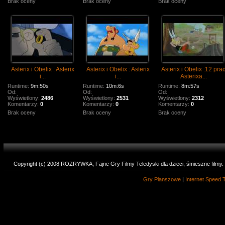
Brak oceny
Brak oceny
Brak oceny
Asterix i Obelix : Asterix
Asterix i Obelix : Asterix
Asterix i Obelix :12 pra
i...
i...
Asterixa...
Runtime:
9m:50s
Runtime:
10m:6s
Runtime:
8m:57s
Od:
Od:
Od:
Wyświetlony:
2486
Wyświetlony:
2531
Wyświetlony:
2312
Komentarzy:
0
Komentarzy:
0
Komentarzy:
0
Brak oceny
Brak oceny
Brak oceny
Copyright (c) 2008 ROZRYWKA, Fajne Gry Filmy Teledyski dla dzieci, śmieszne filmy
Gry Planszowe
|
Internet Speed 