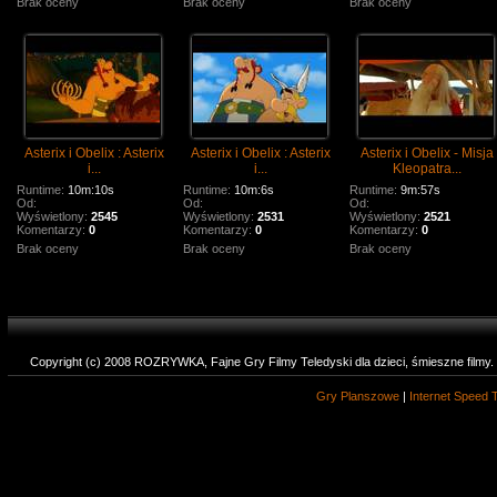
Brak oceny
Brak oceny
Brak oceny
Asterix i Obelix : Asterix
Asterix i Obelix : Asterix
Asterix i Obelix - Misja
i...
i...
Kleopatra...
Runtime:
10m:10s
Runtime:
10m:6s
Runtime:
9m:57s
Od:
Od:
Od:
Wyświetlony:
2545
Wyświetlony:
2531
Wyświetlony:
2521
Komentarzy:
0
Komentarzy:
0
Komentarzy:
0
Brak oceny
Brak oceny
Brak oceny
Copyright (c) 2008 ROZRYWKA, Fajne Gry Filmy Teledyski dla dzieci, śmieszne filmy
Gry Planszowe
|
Internet Speed 