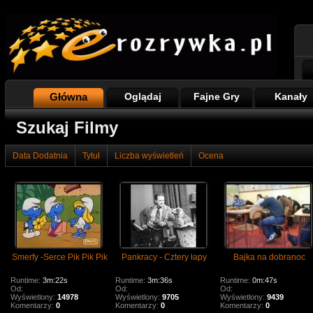
Główna
Oglądaj
Fajne Gry
Kanały
Szukaj Filmy
Data Dodatnia
Tytuł
Liczba wyświetleń
Ocena
Smerfy -Serce Pik Pik Pik
Pankracy - Cztery łapy
Bajka na dobranoc
Runtime:
3m:22s
Runtime:
3m:36s
Runtime:
0m:47s
Od:
Od:
Od:
Wyświetlony:
14978
Wyświetlony:
9705
Wyświetlony:
9439
Komentarzy:
0
Komentarzy:
0
Komentarzy:
0