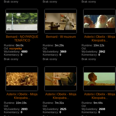
Brak oceny
Brak oceny
Brak oceny
Bernard - NO PARQUE
Bernard - W muzeum
Asterix i Obelix - Misja
TEMÁTICO
Kleopatra...
Runtime:
0m:0s
Runtime:
3m:29s
Runtime:
10m:12s
Od:
rozrywka
Od:
Od:
Wyświetlony:
4880
Wyświetlony:
3869
Wyświetlony:
2842
Komentarzy:
0
Komentarzy:
0
Komentarzy:
0
Brak oceny
Brak oceny
Brak oceny
Asterix i Obelix - Misja
Asterix i Obelix - Misja
Asterix i Obelix - Misja
Kleopatra...
Kleopatra...
Kleopatra...
Runtime:
10m:19s
Runtime:
7m:31s
Runtime:
9m:44s
Od:
Od:
Od:
Wyświetlony:
2693
Wyświetlony:
2625
Wyświetlony:
2608
Komentarzy:
0
Komentarzy:
0
Komentarzy:
0