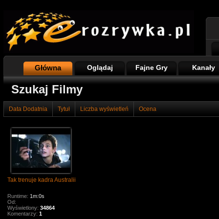
Główna
Oglądaj
Fajne Gry
Kanały
Szukaj Filmy
Data Dodatnia
Tytuł
Liczba wyświetleń
Ocena
Tak trenuje kadra Australii
Runtime:
1m:0s
Od:
Wyświetlony:
34864
Komentarzy:
1