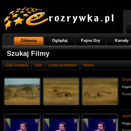
Główna
Oglądaj
Fajne Gry
Kanały
Szukaj Filmy
Data Dodatnia
Tytuł
Liczba wyświetleń
Ocena
Szyb
Pogoń
Runti
Jozi
Progr
Runti