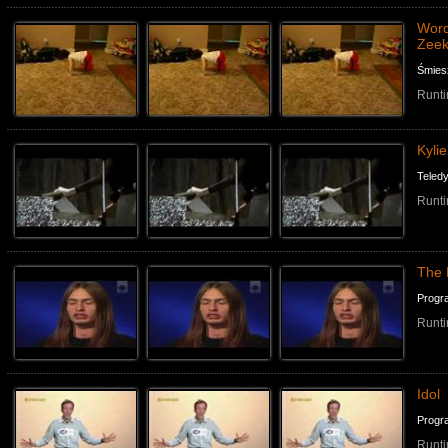
Word
Zeek
Śmies
Runti
Kyli
Teledy
Runti
The B
Progr
Runti
Idol
Progr
Runti