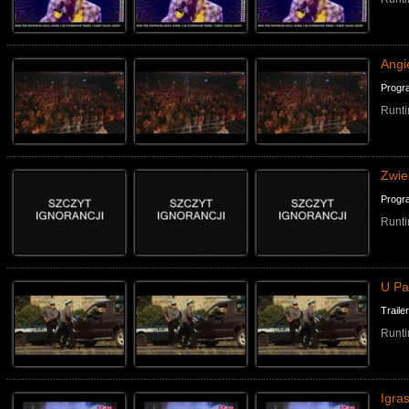
Angie
Progr
Runti
Zwie
Progr
Runti
U Pa
Traile
Runti
Igra