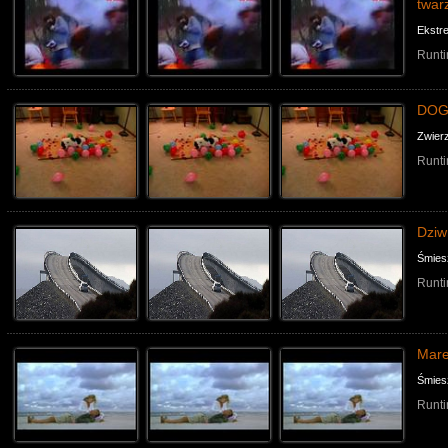
twar
Ekstr
Runti
DOG
Zwier
Runti
Dziw
Śmies
Runti
Mare
Śmies
Runti