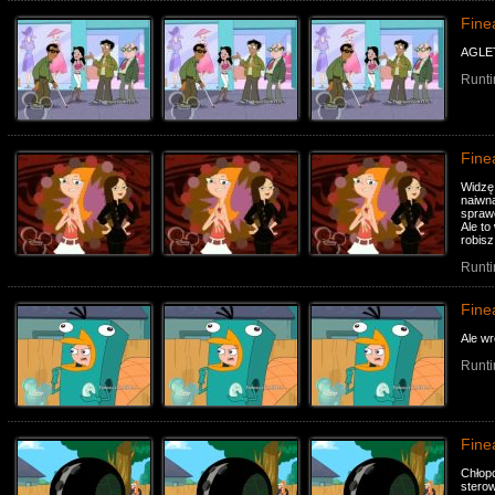
Fine
AGLET
Runti
Fine
Widzę
naiwną
sprawę
Ale to
robisz
Runti
Fine
Ale wr
Runti
Fine
Chłopc
stero