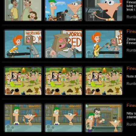
Finea
lubię
lesie i
Runti
Fine
Zimne 
Fineas
Runti
Fine
Nuta z
Runti
Fine
Niby s
zdanie
Runti