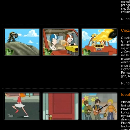
metody
przegn
się. B
zafund
Runti
Cięż
O dzie
tym ja
demon 
się uc
znów d
ma lat
prawo 
wnet 
chce b
ciężar
Pompa
gaz, R
Runti
Idea
\"Idea
lśni, 
Powiet
kończy
tryska
dzień.
Ptaszk
łza./n
zawsze