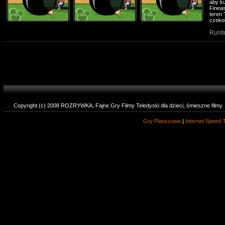
aby ku
Finea
teren
czekol
Runti
Copyright (c) 2008 ROZRYWKA, Fajne Gry Filmy Teledyski dla dzieci, śmieszne filmy
Gry Planszowe
|
Internet Speed 