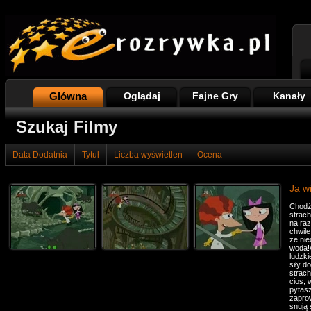
Główna
Oglądaj
Fajne Gry
Kanały
Szukaj Filmy
Data Dodatnia
Tytuł
Liczba wyświetleń
Ocena
Ja wi
Chodź,
strach
na raz
chwile
że nie
woda!/
ludzki
siły d
strach
cios, 
pytas
zaprow
snują 