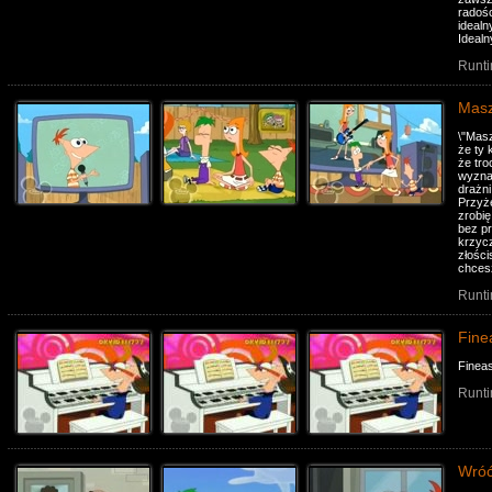
radośc
idealn
Idealn
Runti
Masz
\"Mas
że ty 
że tr
wyznać
drażni
Przyże
zrobię
bez pr
krzycz
złości
chcesz
Runti
Fine
Fineas
Runti
Wróć