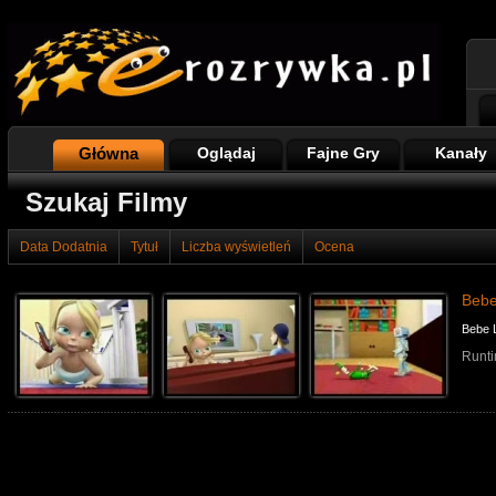
Główna
Oglądaj
Fajne Gry
Kanały
Szukaj Filmy
Data Dodatnia
Tytuł
Liczba wyświetleń
Ocena
Bebe
Bebe L
Runti