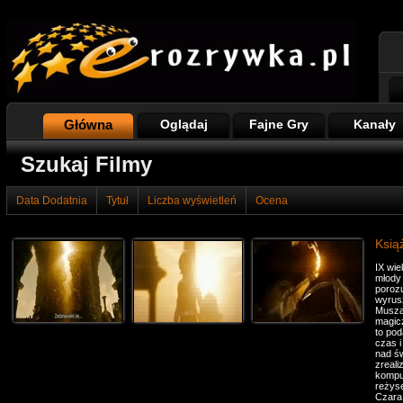
Główna
Oglądaj
Fajne Gry
Kanały
Szukaj Filmy
Data Dodatnia
Tytuł
Liczba wyświetleń
Ocena
Ksią
IX wie
młody 
porozu
wyrus
Muszą
magicz
to po
czas i
nad ś
zreali
komput
reżyse
Czara 