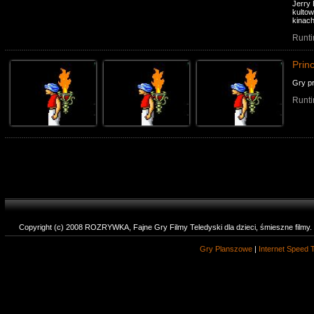
Jerry
kultow
kinach
Runti
Prin
Gry p
Runti
Copyright (c) 2008 ROZRYWKA, Fajne Gry Filmy Teledyski dla dzieci, śmieszne filmy
Gry Planszowe
|
Internet Speed 