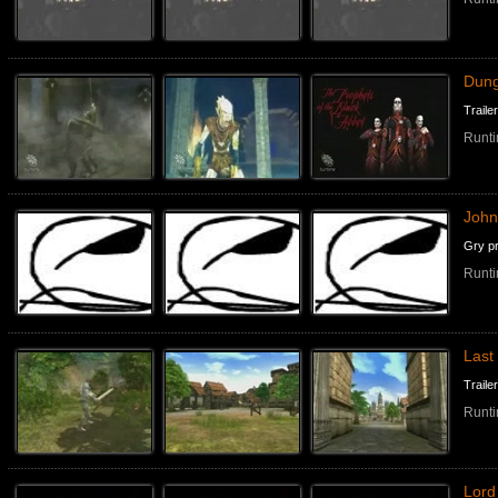
Dung
Trail
Runti
John
Gry p
Runti
Last
Traile
Runti
Lord