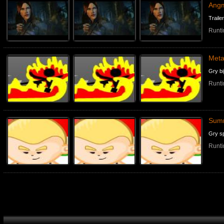
Angm
Traile
Runti
Meta
Gry bi
Runti
Sum
Gry s
Runti