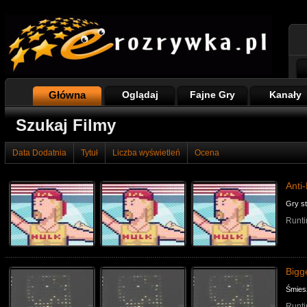
Główna
Oglądaj
Fajne Gry
Kanały
Szukaj Filmy
Data Dodatnia
Tytuł
Liczba wyświetleń
Ocena
Anti
Gry st
Runti
Bigge
Śmies
Runti