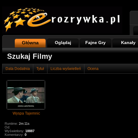
Główna
Oglądaj
Fajne Gry
Kanały
Szukaj Filmy
Data Dodatnia
Tytuł
Liczba wyświetleń
Ocena
Wyspa Tajemnic
Runtime:
2m:11s
Od:
Wyświetlony:
18887
Komentarzy:
0