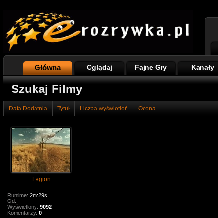
Główna
Oglądaj
Fajne Gry
Kanały
Szukaj Filmy
Data Dodatnia
Tytuł
Liczba wyświetleń
Ocena
Legion
Runtime:
2m:29s
Od:
Wyświetlony:
9092
Komentarzy:
0