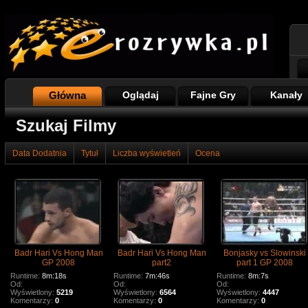
Główna
Oglądaj
Fajne Gry
Kanały
Szukaj Filmy
Data Dodatnia
Tytuł
Liczba wyświetleń
Ocena
Badr Hari Vs Hong Man
Badr Hari Vs Hong Man
Bonjasky vs Slowinski
GP 2008
part2
part 1 GP 2008
Runtime:
8m:18s
Runtime:
7m:46s
Runtime:
8m:7s
Od:
Od:
Od:
Wyświetlony:
5219
Wyświetlony:
6564
Wyświetlony:
4447
Komentarzy:
0
Komentarzy:
0
Komentarzy:
0