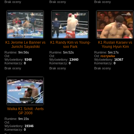
Brak oceny
Brak oceny
Brak oceny
K1 Jerome Le Banner vs
K1 Randy Kim vs Young-
K1 Ruslan Karaev vs
Junichi Sayashiki
soo Park
Young Hyun Kim
Runtime:
9m:56s
Runtime:
5m:52s
Runtime:
5m:17s
Od:
Od:
Od:
rozrywka
Wyświetlony:
9348
Wyświetlony:
13440
Wyświetlony:
16367
Komentarzy:
0
Komentarzy:
0
Komentarzy:
0
Brak oceny
Brak oceny
Brak oceny
Walka K1 Schilt - Aerts
GP 2008
Runtime:
9m:15s
Od:
Wyświetlony:
19346
Komentarzy:
0