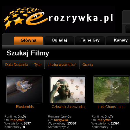
Główna
Oglądaj
Fajne Gry
Kanały
Szukaj Filmy
Data Dodatnia
Tytuł
Liczba wyświetleń
Ocena
Blasteroids
Człowiek Jaszczurka
Last Chaos trailer
Runtime:
0m:0s
Runtime:
1m:-0s
Runtime:
3m:7s
Od:
rozrywka
Od:
rozrywka
Od:
rozrywka
Wyświetlony:
5597
Wyświetlony:
13030
Wyświetlony:
11394
Komentarzy:
0
Komentarzy:
0
Komentarzy:
1