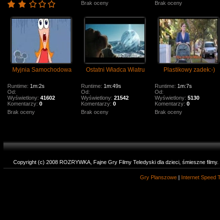
Brak oceny
Brak oceny
Myjnia Samochodowa
Ostatni Władca Wiatru
Plastikowy zadek:-)
Runtime:
1m:2s
Runtime:
1m:49s
Runtime:
1m:7s
Od:
Od:
Od:
Wyświetlony:
41602
Wyświetlony:
21542
Wyświetlony:
5130
Komentarzy:
0
Komentarzy:
0
Komentarzy:
0
Brak oceny
Brak oceny
Brak oceny
Copyright (c) 2008 ROZRYWKA, Fajne Gry Filmy Teledyski dla dzieci, śmieszne filmy
Gry Planszowe
|
Internet Speed 