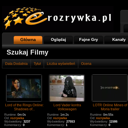
Główna
Oglądaj
Fajne Gry
Kanały
Szukaj Filmy
Data Dodatnia
Tytuł
Liczba wyświetleń
Ocena
Lord of the Rings Online:
Lord Vader kontra
LOTR Online Mines of
Shadows of...
Volkswagen
Moria trailer
Runtime:
0m:0s
Runtime:
1m:2s
Runtime:
0m:55s
Od:
rozrywka
Od:
rozrywka
Od:
rozrywka
Wyświetlony:
3237
Wyświetlony:
27553
Wyświetlony:
11586
Komentarzy:
0
Komentarzy:
1
Komentarzy:
0