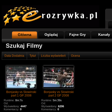
Główna
Oglądaj
Fajne Gry
Kanały
Szukaj Filmy
Data Dodatnia
Tytuł
Liczba wyświetleń
Ocena
Bonjasky vs Slowinski
Bonjasky vs Slowinski
part 1 GP 2008
part 2 GP 2008
Runtime:
8m:7s
Runtime:
5m:39s
Od:
Od:
Wyświetlony:
4447
Wyświetlony:
6206
Komentarzy:
0
Komentarzy:
0