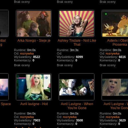
Brak oceny
Brak oceny
Brak oceny
tial
Arka Noego - Sieje je
Ashley Tisdale - Not Like
Asterix i Obel
ng
That
Piosenka
Runtime:
0m:0s
Runtime:
3m:3s
Runtime:
0m:0s
Od:
rozrywka
Od:
Od:
rozrywka
Wyświetlony:
8522
Wyświetlony:
6099
Wyświetlony:
6616
Komentarzy:
0
Komentarzy:
0
Komentarzy:
0
Brak oceny
Brak oceny
Brak oceny
n Space
Avril lavigne - Hot
Avril Lavigne - When
Avril Lavigne -
You're Gone
You're Gon
Runtime:
0m:0s
Runtime:
0m:0s
Runtime:
0m:0s
Od:
rozrywka
Od:
rozrywka
Od:
rozrywka
Wyświetlony:
7903
Wyświetlony:
3508
Wyświetlony:
3629
Komentarzy:
0
Komentarzy:
0
Komentarzy:
0