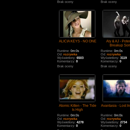
Brak oceny
Brak oceny
ALICIA KEYS - NO ONE
Aly & AJ - Poten
Breakup So
Runtime:
0m:0s
Runtime:
0m:0s
Od:
rozrywka
Od:
rozrywka
Wyświetlony:
6503
Wyświetlony:
3119
Komentarzy:
0
Komentarzy:
0
Brak oceny
Brak oceny
Atomic Kitten - The Tide
Avantasia - Lost I
Is High
Runtime:
0m:0s
Runtime:
0m:0s
Od:
rozrywka
Od:
rozrywka
Wyświetlony:
4278
Wyświetlony:
2734
Komentarzy:
0
Komentarzy:
0