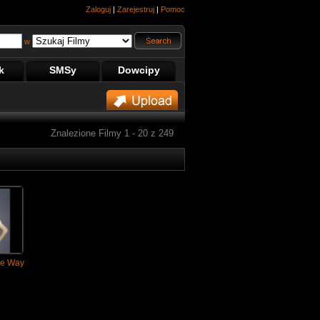
Zaloguj
|
Zarejestruj
|
Pomoc
w
k
SMSy
Dowcipy
Znalezione Filmy 1 - 20 z 249
The Way