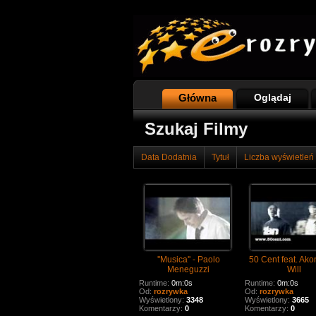
Główna
Oglądaj
Szukaj Filmy
Data Dodatnia
Tytuł
Liczba wyświetleń
''Musica'' - Paolo
50 Cent feat. Akon 
Meneguzzi
Will
Runtime:
0m:0s
Runtime:
0m:0s
Od:
rozrywka
Od:
rozrywka
Wyświetlony:
3348
Wyświetlony:
3665
Komentarzy:
0
Komentarzy:
0