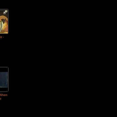
ix -
 When
e