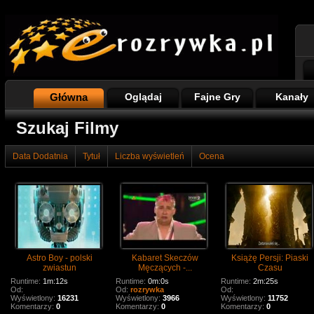
Główna
Oglądaj
Fajne Gry
Kanały
Szukaj Filmy
Data Dodatnia
Tytuł
Liczba wyświetleń
Ocena
Astro Boy - polski
Kabaret Skeczów
Książę Persji: Piaski
zwiastun
Męczących -...
Czasu
Runtime:
1m:12s
Runtime:
0m:0s
Runtime:
2m:25s
Od:
Od:
rozrywka
Od:
Wyświetlony:
16231
Wyświetlony:
3966
Wyświetlony:
11752
Komentarzy:
0
Komentarzy:
0
Komentarzy:
0