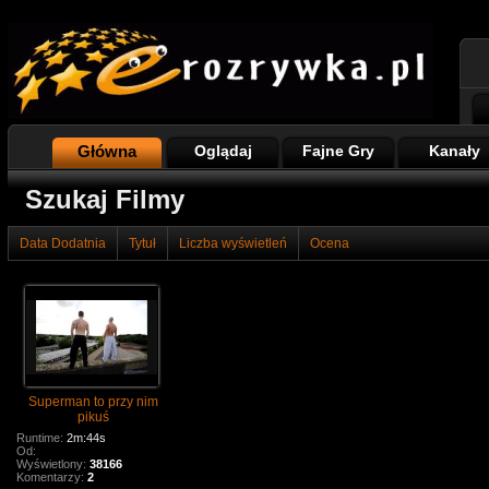
Główna
Oglądaj
Fajne Gry
Kanały
Szukaj Filmy
Data Dodatnia
Tytuł
Liczba wyświetleń
Ocena
Superman to przy nim
pikuś
Runtime:
2m:44s
Od:
Wyświetlony:
38166
Komentarzy:
2