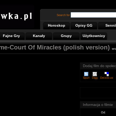
Search for
Horoskop
Opisy GG
Senni
Fajne Gry
Kanały
Grupy
Użytkownicy
e-Court Of Miracles (polish version)
wr
Dodaj film do społec
Spurl
Digg
Del.icio.us
Informacja o filmie
Od: