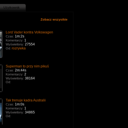
Użytkownik
Zobacz wszystkie
Lord Vader kontra Volkswagen
1m:2s
Czas:
1
Komentarzy:
27554
Wyświetlony:
rozrywka
Od:
Superman to przy nim pikuś
2m:44s
Czas:
2
Komentarzy:
38164
Wyświetlony:
Od:
Tak trenuje kadra Australii
1m:0s
Czas:
1
Komentarzy:
34865
Wyświetlony:
Od: