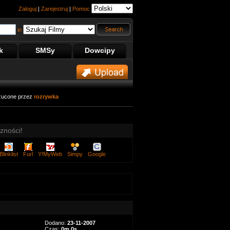
Zaloguj
|
Zarejestruj
|
Pomoc
in
k
SMSy
Dowcipy
zucone przez
rozrywka
zności!
Blinklist
Furl
Y!MyWeb
Simpy
Google
Dodano:
23-11-2007
Czas:
0m 0s