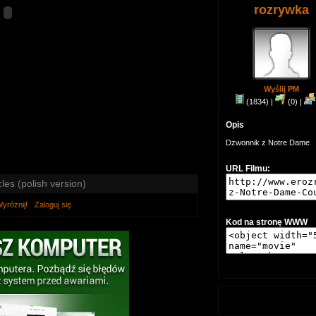
rozrywka
Wyślij PM
(1834) |
(0) |
Opis
Dzwonnik z Notre Dame
URL Filmu:
es (polish version)
yróżnij!
Zaloguj się
Kod na stronę WWW