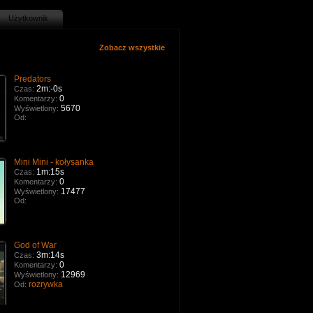
Użytkownik
Zobacz wszystkie
Predators
2m:-0s
Czas:
0
Komentarzy:
5670
Wyświetlony:
Od:
Mini Mini - kołysanka
1m:15s
Czas:
0
Komentarzy:
17477
Wyświetlony:
Od:
God of War
3m:14s
Czas:
0
Komentarzy:
12969
Wyświetlony:
rozrywka
Od: