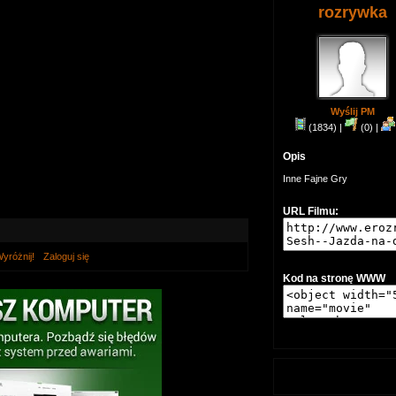
rozrywka
Wyślij PM
(1834) |
(0) |
Opis
Inne Fajne Gry
URL Filmu:
yróżnij!
Zaloguj się
Kod na stronę WWW