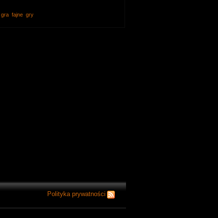
Igraszki z Tygrysami
gra
fajne
gry
1m:24s
Czas:
0
Komentarzy:
22194
Wyświetlony:
rozrywka
Od:
Rail of War
1m:11s
Czas:
0
Komentarzy:
22086
Wyświetlony:
rozrywka
Od:
Milutki Tygrysek
0m:48s
Czas:
0
Komentarzy:
13050
Wyświetlony:
rozrywka
Od:
Pub Darts
1m:0s
Czas:
Polityka prywatności
0
Komentarzy:
24472
Wyświetlony:
rozrywka
Od: