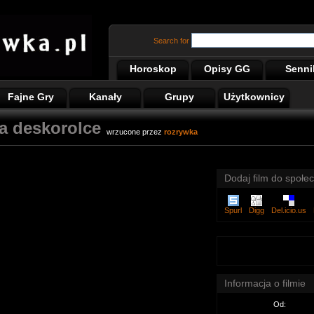
Search for
Horoskop
Opisy GG
Senni
Fajne Gry
Kanały
Grupy
Użytkownicy
na deskorolce
wrzucone przez
rozrywka
Dodaj film do społec
Spurl
Digg
Del.icio.us
Informacja o filmie
Od: