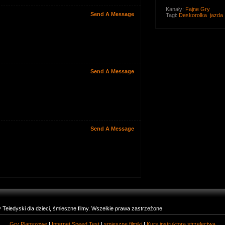
Kanały:
Fajne Gry
Send A Message
Tagi:
Deskorolka
jazda
Send A Message
Send A Message
eledyski dla dzieci, śmieszne filmy. Wszelkie prawa zastrzeżone
Gry Planszowe
|
Internet Speed Test
|
smieszne filmiki
|
Kurs instruktora strzelectwa