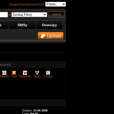
Zaloguj
|
Zarejestruj
|
Pomoc
in
k
SMSy
Dowcipy
zności!
Blinklist
Furl
Y!MyWeb
Simpy
Google
Dodano:
23-08-2008
Czas:
0m 0s