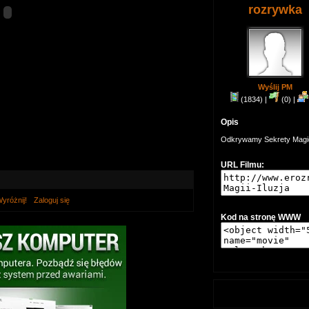
rozrywka
Wyślij PM
(1834) |
(0) |
Opis
Odkrywamy Sekrety Magicz
URL Filmu:
yróżnij!
Zaloguj się
Kod na stronę WWW