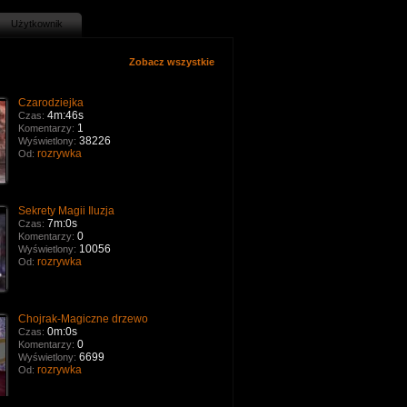
Użytkownik
Zobacz wszystkie
Czarodziejka
4m:46s
Czas:
1
Komentarzy:
38226
Wyświetlony:
rozrywka
Od:
Sekrety Magii Iluzja
7m:0s
Czas:
0
Komentarzy:
10056
Wyświetlony:
rozrywka
Od:
Chojrak-Magiczne drzewo
0m:0s
Czas:
0
Komentarzy:
6699
Wyświetlony:
rozrywka
Od: