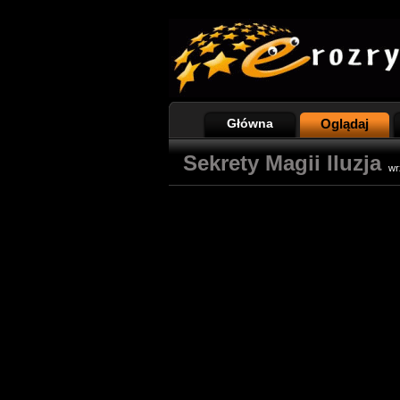
Główna
Oglądaj
Sekrety Magii Iluzja
wr