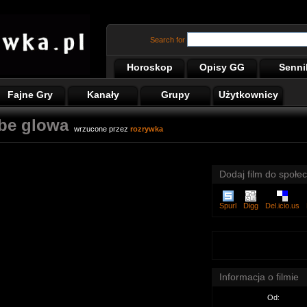
Search for
Horoskop
Opisy GG
Senni
Fajne Gry
Kanały
Grupy
Użytkownicy
ybe glowa
wrzucone przez
rozrywka
Dodaj film do społec
Spurl
Digg
Del.icio.us
Informacja o filmie
Od: