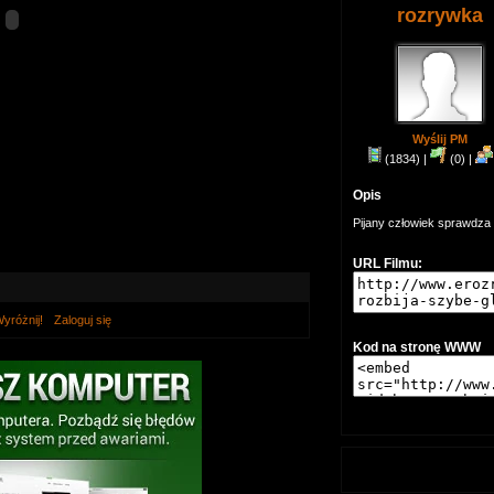
rozrywka
Wyślij PM
(1834) |
(0) |
Opis
Pijany człowiek sprawdza
URL Filmu:
yróżnij!
Zaloguj się
Kod na stronę WWW