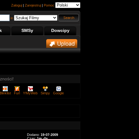
Zaloguj
|
Zarejestruj
|
Pomoc
in
k
SMSy
Dowcipy
zności!
Blinklist
Furl
Y!MyWeb
Simpy
Google
Dodano:
19-07-2009
Czas:
1m -0s