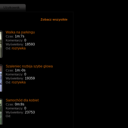
Użytkownik
Zobacz wszystkie
Walka na parkingu
1m:7s
Czas:
0
Komentarzy:
18593
Wyświetlony:
rozrywka
Od:
Szaleniec rozbija szybe glowa
1m:-0s
Czas:
0
Komentarzy:
19359
Wyświetlony:
rozrywka
Od:
Samochód dla kobiet
0m:8s
Czas:
0
Komentarzy:
23753
Wyświetlony:
Od: