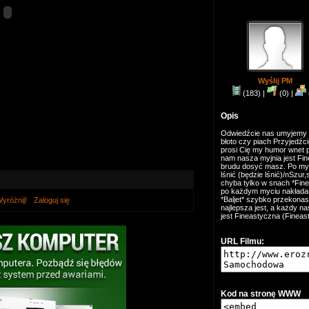
Wyślij PM
(183) |
(0) |
Opis
Odwiedźcie nas umyjemy go
błoto czy piach Przyjedźc
prosi Cię my humor wnet 
nam nasza myjnia jest Fine
brudu dosyć masz. Po myc
lśnić (będzie lśnić)/nSzur
chyba tylko w snach *Finea
po każdym myciu nakładam
*Baljet* szybko przekonasz
yróżnij!
Zaloguj się
najlepsza jest, a każdy n
jest Fineastyczna (Fineas
URL Filmu:
Kod na stronę WWW