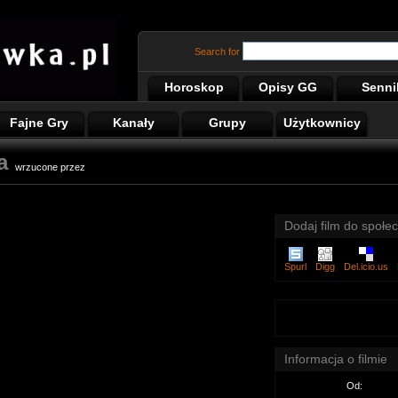
Search for
Horoskop
Opisy GG
Senni
Fajne Gry
Kanały
Grupy
Użytkownicy
a
wrzucone przez
Dodaj film do społec
Spurl
Digg
Del.icio.us
Informacja o filmie
Od: