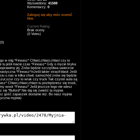
Wyświetlony:
41588
Komentarzy:
0
Zaloguj się aby móc ocenić
film
Current Rating:
Brak oceny
(0 Votes)
(0)
 w mig *Fineasz* Chlast,chlast,chlast czy to
ie tu jeśli macie czas *Fineasz* Gdy o mycie bryka
poprawimy jej. Znów będzie szczęśliwa uwierzcie
astyczna *Fineasz*/nJeśli lakier stracił blask Jeśli
iu u nas w kilka chwil, samochód znów się będzie
,szur,szur czy to wrak czy truck Tak czyste auta są
sz* Chlast,chlast,chlast tu pozbędziesz się trosk,
y wosk *Fineasz* Jeśli jeszcze tego nie wiesz
 się *Buford* Nie daj się zwieść ta myjnia
asz gość zapaszek dostanie też. Bo nasz myjnia
tyczna myjnia)