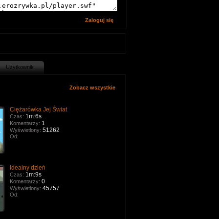
Zaloguj się
Użytkownik
Zobacz wszystkie
Ciężarówka Jej Świat
1m:6s
Czas:
1
Komentarzy:
51262
Wyświetlony:
Od:
Idealny dzień
1m:9s
Czas:
0
Komentarzy:
45757
Wyświetlony:
Od: