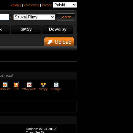
Zaloguj
|
Zarejestruj
|
Pomoc
in
k
SMSy
Dowcipy
zności!
Blinklist
Furl
Y!MyWeb
Simpy
Google
Dodano:
02-04-2010
Czas:
1m 2s