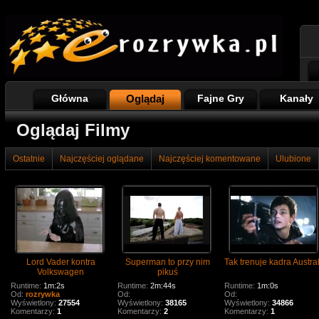
Główna
Oglądaj
Fajne Gry
Kanały
Oglądaj Filmy
Ostatnie
Najczęściej oglądane
Najczęściej komentowane
Ulubione
Lord Vader kontra
Superman to przy nim
Tak trenuje kadra Austral
Volkswagen
pikuś
Runtime:
1m:2s
Runtime:
2m:44s
Runtime:
1m:0s
Od:
rozrywka
Od:
Od:
Wyświetlony:
27554
Wyświetlony:
38165
Wyświetlony:
34866
Komentarzy:
1
Komentarzy:
2
Komentarzy:
1