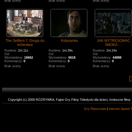
Brak oceny
Brak oceny
Brak oceny
The Settlers 7: Droga do
Kołysanka
JAK WYTRESOWAĆ
królestwa
SMOKA -...
Runtime:
2m:11s
Runtime:
1m:39s
Runtime:
2m:24s
Od:
Od:
Od:
Wyświetlony:
16662
Wyświetlony:
6618
Wyświetlony:
44888
Komentarzy:
0
Komentarzy:
0
Komentarzy:
0
Brak oceny
Brak oceny
Brak oceny
Copyright (c) 2008 ROZRYWKA, Fajne Gry Filmy Teledyski dla dzieci, śmieszne filmy
Gry Planszowe
|
Internet Speed 