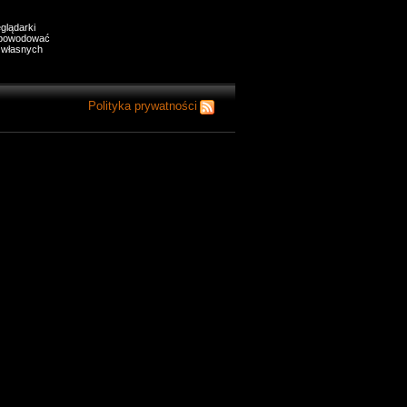
glądarki
 spowodować
o własnych
Polityka prywatności