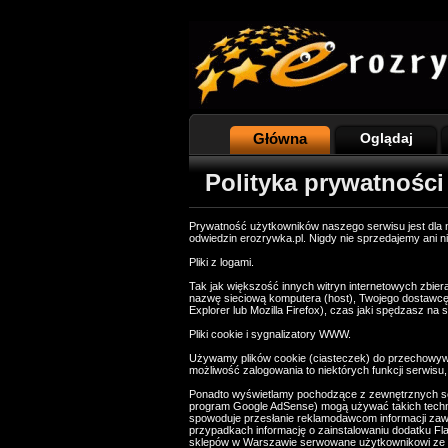
Główna
Oglądaj
Polityka prywatności
Prywatność użytkowników naszego serwisu jest dla 
odwiedzin erozrywka.pl. Nigdy nie sprzedajemy ani n
Pliki z logami.
Tak jak większość innych witryn internetowych zbier
nazwę sieciową komputera (host), Twojego dostawcę I
Explorer lub Mozilla Firefox), czas jaki spędzasz na 
Pliki cookie i sygnalizatory WWW.
Używamy plików cookie (ciasteczek) do przechowywan
możliwość zalogowania to niektórych funkcji serwisu, 
Ponadto wyświetlamy pochodzące z zewnętrznych se
program Google AdSense) mogą używać takich technol
spowoduje przesłanie reklamodawcom informacji zawier
przypadkach informację o zainstalowaniu dodatku Fla
sklepów w Warszawie serwowane użytkownikowi ze stol