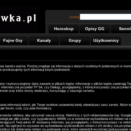
Szukaj
Horoskop
Opisy GG
Senni
Fajne Gry
Kanały
Grupy
Użytkownicy
nas bardzo ważna. Poniżej znajduje się informacja o danych osobistych pobieranych w mom
ie przekazujemy tych informacji innym podmiotom.
amy i wykorzystujemy dane zawarte w plikach logów. Informacje z plików logów zawierają Tw
nternetu (na przykład TP SA, czy Dialog), przeglądarkę, z której korzystasz (na przykład I
stronie oraz które strony otwierasz, korzystając z naszego serwisu.
ia informacji takich, jak Twoje osobiste ustawienia kiedy odwiedzasz nasz serwis. Może 
jak forum, czat, czy pola formularzy.
rwisów reklamy, aby utrzymać naszą stronę. Niektórzy z tych reklamodawców (np. Googl
ogii jak pliki cookie, czy sygnalizatory WWW, co w momencie wyświetlania ich reklam na na
ających Twój adres IP, dostawcę Internetu, typ przeglądarki, z której korzystasz i w niekt
sh. Na ogół jest to używane do wyświetlania użytkownikom reklam z ich okolicy (na przykła
icy) lub dobierania reklam na podstawie stron, które odwiedzili wcześniej (pokazywanie r