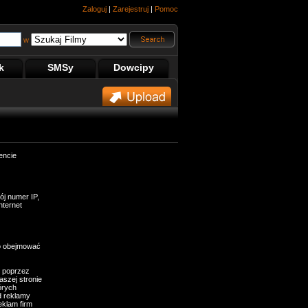
Zaloguj
|
Zarejestruj
|
Pomoc
w
k
SMSy
Dowcipy
encie
ój numer IP,
nternet
to obejmować
e poprzez
szej stronie
órych
d reklamy
eklam firm