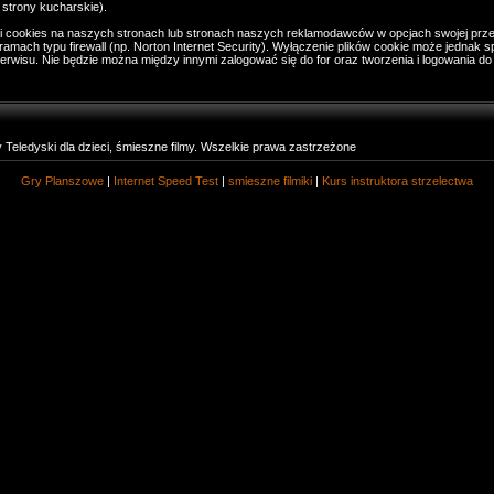
strony kucharskie).
i cookies na naszych stronach lub stronach naszych reklamodawców w opcjach swojej prze
gramach typu firewall (np. Norton Internet Security). Wyłączenie plików cookie może jednak
erwisu. Nie będzie można między innymi zalogować się do for oraz tworzenia i logowania d
eledyski dla dzieci, śmieszne filmy. Wszelkie prawa zastrzeżone
Gry Planszowe
|
Internet Speed Test
|
smieszne filmiki
|
Kurs instruktora strzelectwa