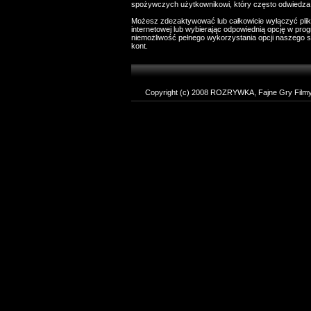
spożywczych użytkownikowi, który często odwiedza 
Możesz zdezaktywować lub całkowicie wyłączyć plik
internetowej lub wybierając odpowiednią opcję w pro
niemożliwość pełnego wykorzystania opcji naszego s
kont.
Copyright (c) 2008 ROZRYWKA, Fajne Gry Filmy T