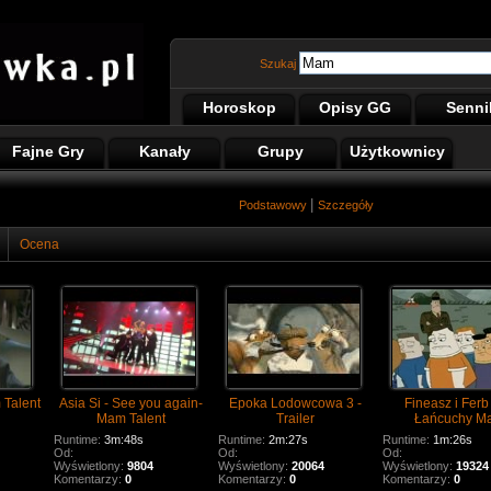
Szukaj
Horoskop
Opisy GG
Senni
Fajne Gry
Kanały
Grupy
Użytkownicy
|
Podstawowy
Szczegóły
Ocena
Talent
Asia Si - See you again-
Epoka Lodowcowa 3 -
Fineasz i Ferb 
Mam Talent
Trailer
Łańcuchy M
Runtime:
3m:48s
Runtime:
2m:27s
Runtime:
1m:26s
Od:
Od:
Od:
Wyświetlony:
9804
Wyświetlony:
20064
Wyświetlony:
19324
Komentarzy:
0
Komentarzy:
0
Komentarzy:
0