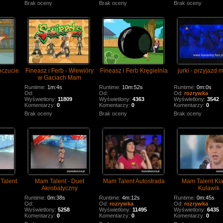
Brak oceny
Brak oceny
Brak oceny
oczucie
Fineasz i Ferb - Wiewióry
Fineasz i Ferb Kręgielnia
jurki - przyjazd
w Gaciach Mam
Runtime:
1m:4s
Runtime:
10m:52s
Runtime:
0m:0s
Od:
Od:
Od:
rozrywka
Wyświetlony:
11809
Wyświetlony:
4363
Wyświetlony:
3542
Komentarzy:
0
Komentarzy:
0
Komentarzy:
0
Brak oceny
Brak oceny
Brak oceny
Talent
Mam Talent - Duet
Mam Talent Autostrada
Mam Talent Kl
Akrobatyczny
Kulawik
Runtime:
0m:38s
Runtime:
4m:12s
Runtime:
0m:45s
Od:
Od:
rozrywka
Od:
rozrywka
Wyświetlony:
5258
Wyświetlony:
11495
Wyświetlony:
6435
Komentarzy:
0
Komentarzy:
0
Komentarzy:
0