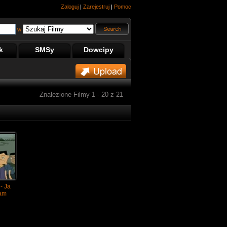
Zaloguj
|
Zarejestruj
|
Pomoc
w
k
SMSy
Dowcipy
Znalezione Filmy 1 - 20 z 21
- Ja
am