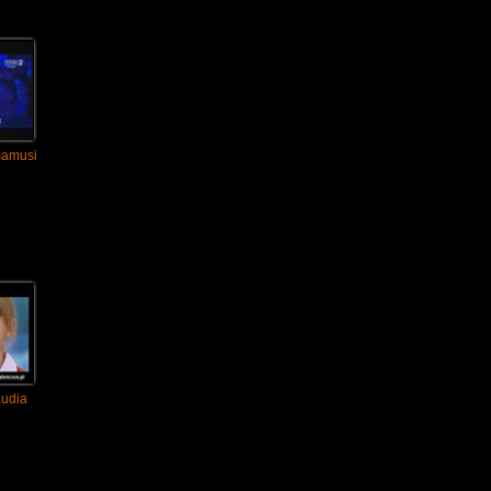
 mamusi
audia