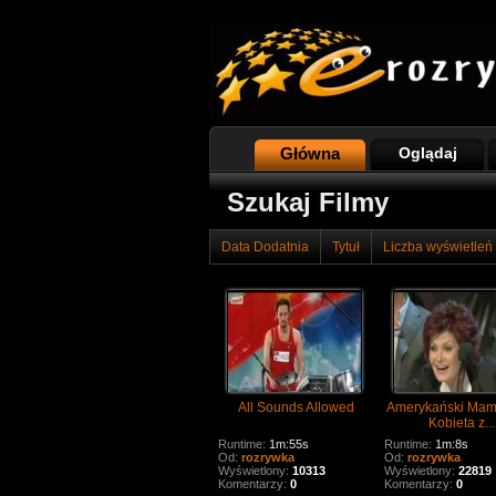
Główna
Oglądaj
Szukaj Filmy
Data Dodatnia
Tytuł
Liczba wyświetleń
All Sounds Allowed
Amerykański Mam 
Kobieta z...
Runtime:
1m:55s
Runtime:
1m:8s
Od:
rozrywka
Od:
rozrywka
Wyświetlony:
10313
Wyświetlony:
22819
Komentarzy:
0
Komentarzy:
0