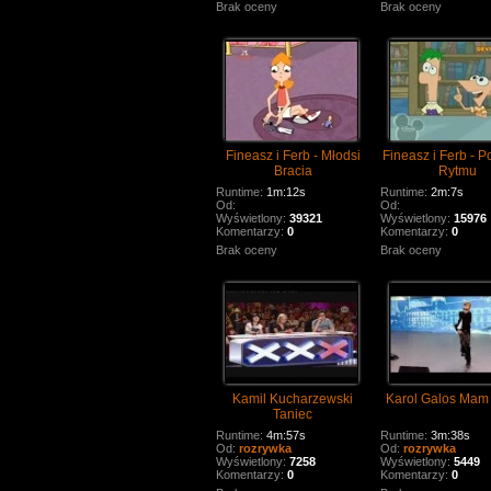
Brak oceny
Brak oceny
Fineasz i Ferb - Młodsi
Fineasz i Ferb - P
Bracia
Rytmu
Runtime:
1m:12s
Runtime:
2m:7s
Od:
Od:
Wyświetlony:
39321
Wyświetlony:
15976
Komentarzy:
0
Komentarzy:
0
Brak oceny
Brak oceny
Kamil Kucharzewski
Karol Galos Mam 
Taniec
Runtime:
4m:57s
Runtime:
3m:38s
Od:
rozrywka
Od:
rozrywka
Wyświetlony:
7258
Wyświetlony:
5449
Komentarzy:
0
Komentarzy:
0