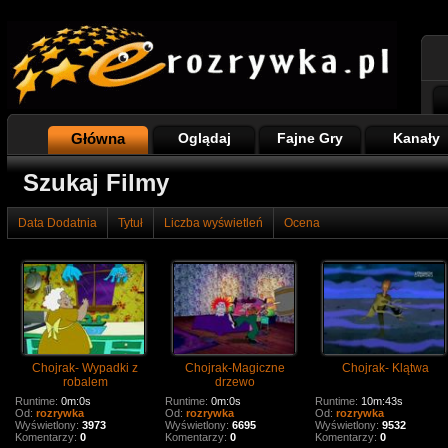
Główna
Oglądaj
Fajne Gry
Kanały
Szukaj Filmy
Data Dodatnia
Tytuł
Liczba wyświetleń
Ocena
Chojrak- Wypadki z
Chojrak-Magiczne
Chojrak- Klątwa
robalem
drzewo
Runtime:
0m:0s
Runtime:
0m:0s
Runtime:
10m:43s
Od:
rozrywka
Od:
rozrywka
Od:
rozrywka
Wyświetlony:
3973
Wyświetlony:
6695
Wyświetlony:
9532
Komentarzy:
0
Komentarzy:
0
Komentarzy:
0