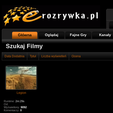
Główna
Oglądaj
Fajne Gry
Kanały
Szukaj Filmy
Data Dodatnia
Tytuł
Liczba wyświetleń
Ocena
Legion
Runtime:
2m:29s
Od:
Wyświetlony:
9092
Komentarzy:
0