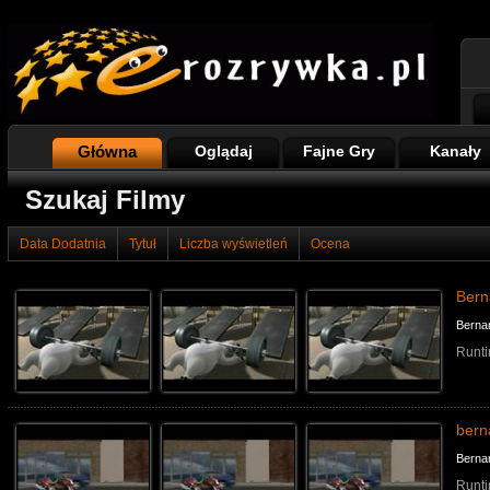
Główna
Oglądaj
Fajne Gry
Kanały
Szukaj Filmy
Data Dodatnia
Tytuł
Liczba wyświetleń
Ocena
Bern
Berna
Runti
berna
Berna
Runti