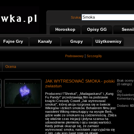
Szukaj
Horoskop
Opisy GG
Senni
Fajne Gry
Kanały
Grupy
Użytkownicy
|
Podstawowy
Szczegóły
Ocena
JAK WYTRESOWAĆ SMOKA - polski
Brak oceny
(0 ratings)
zwiastun
Od:
Producenci \"Shreka\", „Madagaskaru\" i „Kung
Wyświetlon
Fu Pandy\" przedstawiają film na podstawie
Komentarz
książki Cressidy Cowell „Jak wytresować
smoka\", której akcja rozgrywa się w świecie
Dodano:
60
Wikingów i dzikich smoków. Bohaterem filmu jest
nastoletni Wiking mieszkający na wyspie Berk,
gdzie walki ze smokami są codziennością. Zbliża
się właśnie czas inicjacji i jedyna szansa na
udowodnienie plemieniu i ojcu swojej wartości.
Kiedy jednak okazuje się, że zamiast
wytresować smoka, nastolatek zaprzyjaźnia się
z nim, cały jego świat staje na głowie.