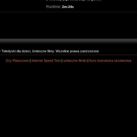
Runtime:
2m:24s
eledyski dla dzieci, śmieszne filmy. Wszelkie prawa zastrzeżone
Gry Planszowe
|
Internet Speed Test
|
smieszne filmiki
|
Kurs instruktora strzelectwa