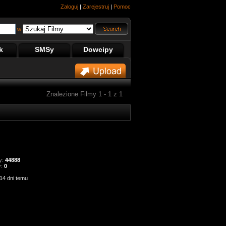
Zaloguj
|
Zarejestruj
|
Pomoc
w
k
SMSy
Dowcipy
Znalezione Filmy 1 - 1 z 1
y:
44888
y:
0
14 dni temu