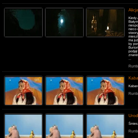
Alicj
Kiedy 
Białym
niespo
nieco 
stwory
mieszk
ma już
by po
Burton
podjął
znaneg
...
Runti
Kaba
Kabare
Runti
Urod
Śmies
Runti