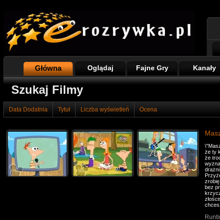
Główna
Oglądaj
Fajne Gry
Kanały
Szukaj Filmy
Data Dodatnia
Tytuł
Liczba wyświetleń
Ocena
Masz
\"Mas
że ty 
że tr
wyznać
drażni
Przyże
zrobię
bez pr
krzycz
złości
chcesz
Runti