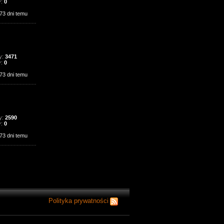
y:
0
73 dni temu
y:
3471
y:
0
73 dni temu
y:
2590
y:
0
73 dni temu
Polityka prywatności