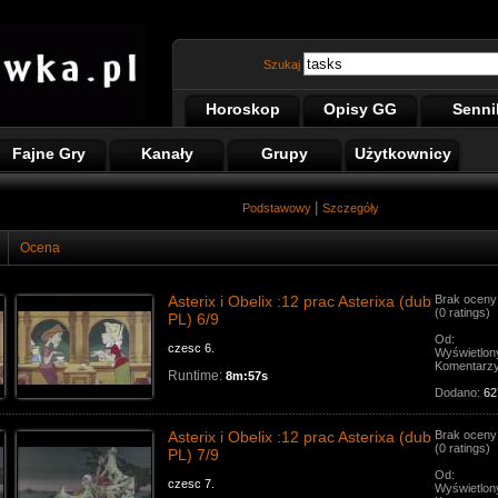
Szukaj
Horoskop
Opisy GG
Senni
Fajne Gry
Kanały
Grupy
Użytkownicy
|
Podstawowy
Szczegóły
Ocena
Asterix i Obelix :12 prac Asterixa (dub
Brak oceny
(0 ratings)
PL) 6/9
Od:
czesc 6.
Wyświetlon
Komentarz
Runtime:
8m:57s
Dodano:
62
Asterix i Obelix :12 prac Asterixa (dub
Brak oceny
(0 ratings)
PL) 7/9
Od:
czesc 7.
Wyświetlon