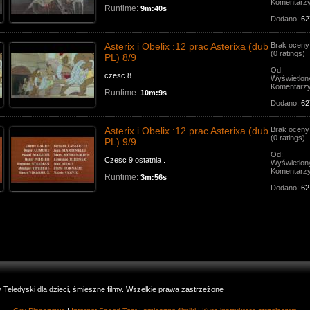
Komentarz
Runtime:
9m:40s
Dodano:
62
Asterix i Obelix :12 prac Asterixa (dub
Brak oceny
(0 ratings)
PL) 8/9
Od:
czesc 8.
Wyświetlon
Komentarz
Runtime:
10m:9s
Dodano:
62
Asterix i Obelix :12 prac Asterixa (dub
Brak oceny
(0 ratings)
PL) 9/9
Od:
Czesc 9 ostatnia .
Wyświetlon
Komentarz
Runtime:
3m:56s
Dodano:
62
eledyski dla dzieci, śmieszne filmy. Wszelkie prawa zastrzeżone