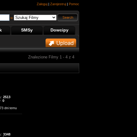
Zaloguj
|
Zarejestruj
|
Pomoc
w
k
SMSy
Dowcipy
Znalezione Filmy 1 - 4 z 4
y:
2513
y:
0
73 dni temu
y:
3348