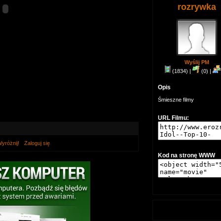
rozrywka
Wyślij PM
(1834) |
(0) |
Opis
Śmieszne filmy
URL Filmu:
yróżnij!
Zaloguj się
Kod na stronę WWW