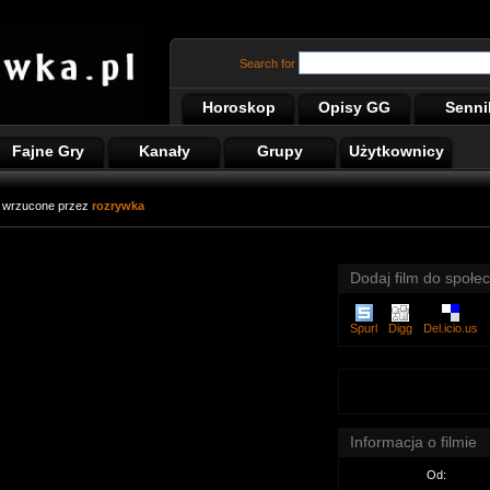
Search for
Horoskop
Opisy GG
Senni
Fajne Gry
Kanały
Grupy
Użytkownicy
wrzucone przez
rozrywka
Dodaj film do społec
Spurl
Digg
Del.icio.us
Informacja o filmie
Od: