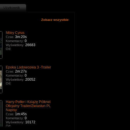
Użytkownik
Zobacz wszystkie
Miley Cyrus
3m:20s
Czas:
0
Komentarzy:
26683
Wyświetlony:
Od:
Epoka Lodowcowa 3 -Trailer
2m:27s
Czas:
0
Komentarzy:
20052
Wyświetlony:
Od:
Harry Potter i Książę Półkrwi
Oficjalny Trailer/Zwiastun PL
Napisy
1m:45s
Czas:
0
Komentarzy:
10172
Wyświetlony:
Od: