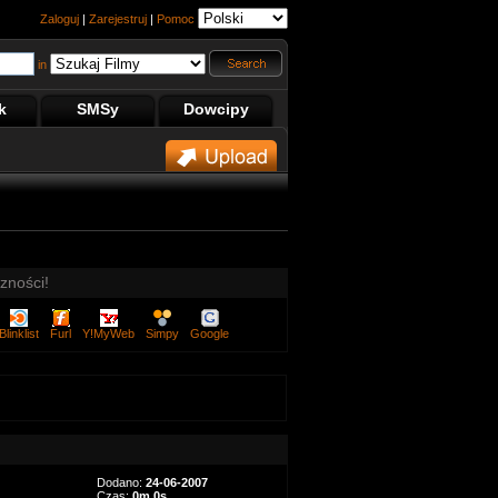
Zaloguj
|
Zarejestruj
|
Pomoc
in
k
SMSy
Dowcipy
zności!
Blinklist
Furl
Y!MyWeb
Simpy
Google
Dodano:
24-06-2007
Czas:
0m 0s