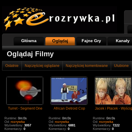
Główna
Oglądaj
Fajne Gry
Kanały
Oglądaj Filmy
Ostatnie
Najczęściej oglądane
Najczęściej komentowane
Ulubione
Turret - Segment One
African Detroid Cop
Jacek i Placek - Wyści
Runtime:
0m:0s
Runtime:
0m:0s
Runtime:
0m:0s
Od:
rozrywka
Od:
rozrywka
Od:
rozrywka
Wyświetlony:
3057
Wyświetlony:
6881
Wyświetlony:
7222
Komentarzy:
0
Komentarzy:
0
Komentarzy:
0