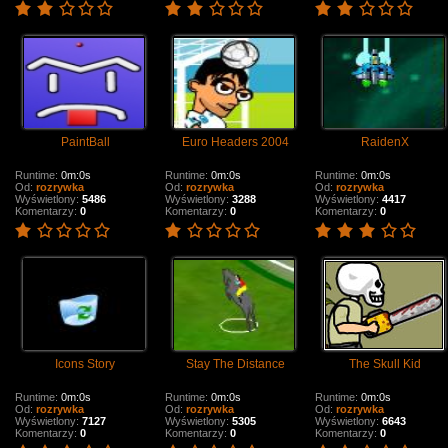
PaintBall
Euro Headers 2004
RaidenX
Runtime:
0m:0s
Runtime:
0m:0s
Runtime:
0m:0s
Od:
rozrywka
Od:
rozrywka
Od:
rozrywka
Wyświetlony:
5486
Wyświetlony:
3288
Wyświetlony:
4417
Komentarzy:
0
Komentarzy:
0
Komentarzy:
0
Icons Story
Stay The Distance
The Skull Kid
Runtime:
0m:0s
Runtime:
0m:0s
Runtime:
0m:0s
Od:
rozrywka
Od:
rozrywka
Od:
rozrywka
Wyświetlony:
7127
Wyświetlony:
5305
Wyświetlony:
6643
Komentarzy:
0
Komentarzy:
0
Komentarzy:
0