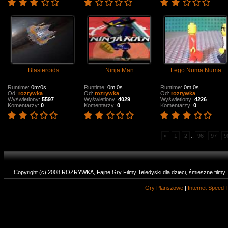
Blasteroids
Ninja Man
Lego Numa Numa
Runtime:
0m:0s
Runtime:
0m:0s
Runtime:
0m:0s
Od:
rozrywka
Od:
rozrywka
Od:
rozrywka
Wyświetlony:
5597
Wyświetlony:
4029
Wyświetlony:
4226
Komentarzy:
0
Komentarzy:
0
Komentarzy:
0
«
1
2
..
96
97
9
Copyright (c) 2008 ROZRYWKA, Fajne Gry Filmy Teledyski dla dzieci, śmieszne filmy
Gry Planszowe
|
Internet Speed 