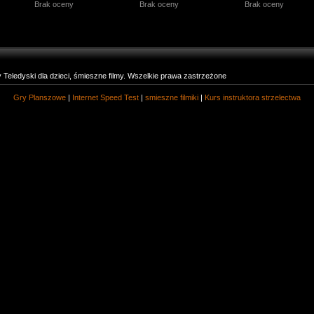
Brak oceny
Brak oceny
Brak oceny
eledyski dla dzieci, śmieszne filmy. Wszelkie prawa zastrzeżone
Gry Planszowe
|
Internet Speed Test
|
smieszne filmiki
|
Kurs instruktora strzelectwa