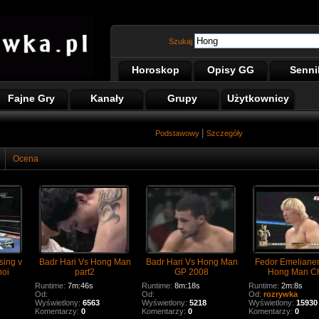
Szukaj
Horoskop
Opisy GG
Senni
Fajne Gry
Kanały
Grupy
Użytkownicy
|
Podstawowy
Szczegóły
Ocena
sing v
Badr Hari Vs Hong Man
Badr Hari Vs Hong Man
Fedor Emeliane
oi
part2
GP 2008
Hong Man C
Runtime:
7m:46s
Runtime:
8m:18s
Runtime:
2m:8s
Od:
Od:
Od:
rozrywka
Wyświetlony:
6563
Wyświetlony:
5218
Wyświetlony:
15930
Komentarzy:
0
Komentarzy:
0
Komentarzy:
0