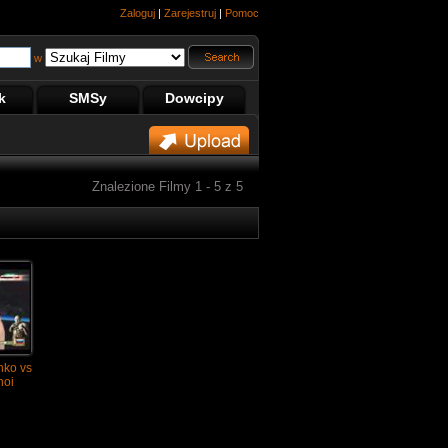
Zaloguj
|
Zarejestruj
|
Pomoc
w
k
SMSy
Dowcipy
Znalezione Filmy 1 - 5 z 5
nko vs
hoi