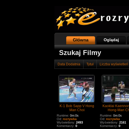
Główna
Oglądaj
Szukaj Filmy
Data Dodatnia
Tytuł
Liczba wyświetleń
K-1 Bob Sapp V Hong
Kaoklai Kaennor
Man Choi
Hong-Man Ch
Runtime:
0m:0s
Runtime:
0m:0s
Od:
rozrywka
Od:
rozrywka
Wyświetlony:
2493
Wyświetlony:
2161
Komentarzy:
0
Komentarzy:
0