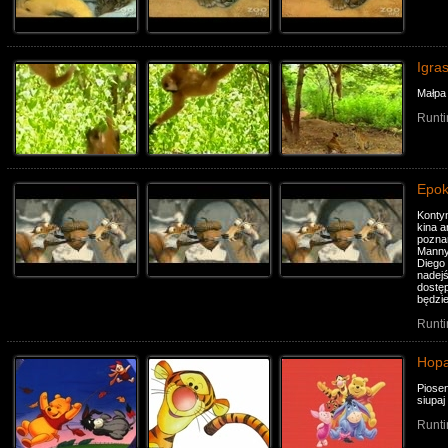
Igra
Małpa 
Runti
Epok
Konty
kina a
pozna
Manny
Diego 
nadejś
dostęp
będzie
Runti
Hopa
Piose
siupaj 
Runti