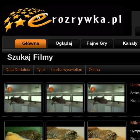
Główna
Oglądaj
Fajne Gry
Kanały
Szukaj Filmy
Data Dodatnia
Tytuł
Liczba wyświetleń
Ocena
Ucie
Śmies
Runti
Milu
Sympa
Runti