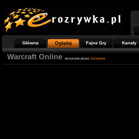
Główna
Oglądaj
Fajne Gry
Kanały
Warcraft Online
wrzucone przez
rozrywka