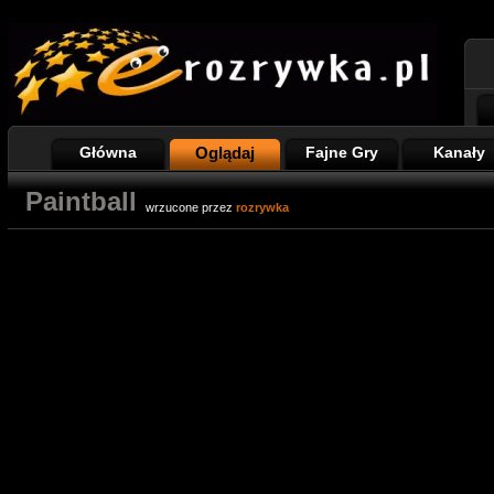
Główna
Oglądaj
Fajne Gry
Kanały
Paintball
wrzucone przez
rozrywka